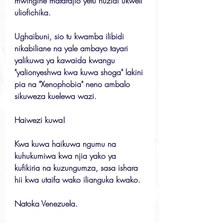
mwingine matarajio yetu huzidi ukweli 
uliofichika.
Ughaibuni, sio tu kwamba ilibidi 
nikabiliane na yale ambayo tayari 
yalikuwa ya kawaida kwangu 
"yalionyeshwa kwa kuwa shoga" lakini 
pia na "Xenophobia" neno ambalo 
sikuweza kuelewa wazi.
Haiwezi kuwa!
Kwa kuwa haikuwa ngumu na 
kuhukumiwa kwa njia yako ya 
kufikiria na kuzungumza, sasa ishara 
hii kwa utaifa wako ilianguka kwako.
Natoka Venezuela.