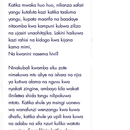
Katika mwaka huo huo, nilianza safari 
yangu kutafuta kazi katika taaluma 
yangu, kupata maarifa na baadaye 
nitaomba kwa kampuni kubwa zilizo 
na ujasiri unaohitajika. Lakini haikuwa 
kazi rahisi na kidogo kwa kijana 
kama mimi,
Na kwanini nasema hivi?
Ninakubali kwamba siku zote 
nimekuwa mtu aliye na ishara na njia 
ya kutiwa alama na nguvu kwa 
nyakati zingine, ambayo kila wakati 
iliniletea shida tangu nilipokuwa 
mtoto. Katika shule ya msingi uonevu 
wa wanafunzi wenzangu kwa kuwa 
dhaifu, katika shule ya upili kwa kuwa 
na adabu na sifa nzuri kuliko watoto 