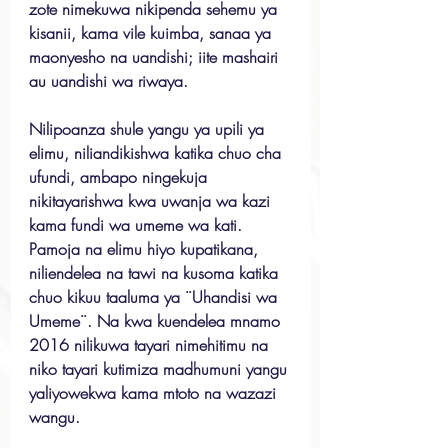
zote nimekuwa nikipenda sehemu ya 
kisanii, kama vile kuimba, sanaa ya 
maonyesho na uandishi; iite mashairi 
au uandishi wa riwaya.
Nilipoanza shule yangu ya upili ya 
elimu, niliandikishwa katika chuo cha 
ufundi, ambapo ningekuja 
nikitayarishwa kwa uwanja wa kazi 
kama fundi wa umeme wa kati. 
Pamoja na elimu hiyo kupatikana, 
niliendelea na tawi na kusoma katika 
chuo kikuu taaluma ya ¨Uhandisi wa 
Umeme¨. Na kwa kuendelea mnamo 
2016 nilikuwa tayari nimehitimu na 
niko tayari kutimiza madhumuni yangu 
yaliyowekwa kama mtoto na wazazi 
wangu.