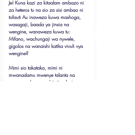
Je! Kuna kazi za kitaalam ambazo ni 
za heteros tu na sio za sisi ambao ni 
tofauti Au inaweza kuwa mashoga, 
wasagaji, baada ya jinsia na 
wengine, wanaweza kuwa tu: 
Mifano, wachungaji wa nywele, 
gigolos na wanaishi katika vivuli vya 
wengine?
Mimi sio takataka, mimi ni 
mwanadamu mwenye talanta na 
uwezo ambaye anahitaji nafasi.
Postcript: Sijaacha kupigania nafasi 
ninayohitaji kwa wakati huu. Sipotezi 
imani yangu