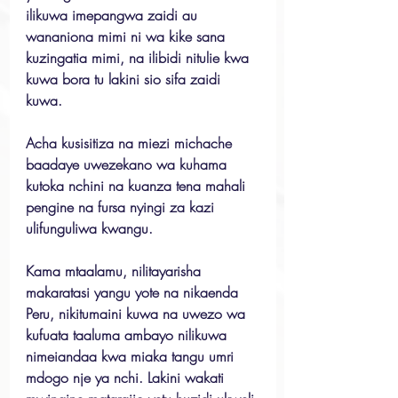
ilikuwa imepangwa zaidi au 
wananiona mimi ni wa kike sana 
kuzingatia mimi, na ilibidi nitulie kwa 
kuwa bora tu lakini sio sifa zaidi 
kuwa.
Acha kusisitiza na miezi michache 
baadaye uwezekano wa kuhama 
kutoka nchini na kuanza tena mahali 
pengine na fursa nyingi za kazi 
ulifunguliwa kwangu.
Kama mtaalamu, nilitayarisha 
makaratasi yangu yote na nikaenda 
Peru, nikitumaini kuwa na uwezo wa 
kufuata taaluma ambayo nilikuwa 
nimeiandaa kwa miaka tangu umri 
mdogo nje ya nchi. Lakini wakati 