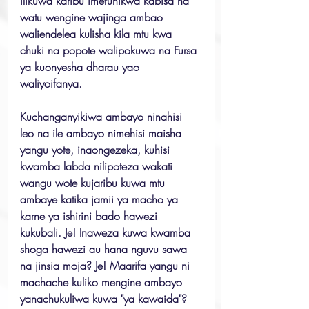
ilikuwa karibu imefunikwa kabisa na 
watu wengine wajinga ambao 
waliendelea kulisha kila mtu kwa 
chuki na popote walipokuwa na Fursa 
ya kuonyesha dharau yao 
waliyoifanya.
Kuchanganyikiwa ambayo ninahisi 
leo na ile ambayo nimehisi maisha 
yangu yote, inaongezeka, kuhisi 
kwamba labda nilipoteza wakati 
wangu wote kujaribu kuwa mtu 
ambaye katika jamii ya macho ya 
karne ya ishirini bado hawezi 
kukubali. Je! Inaweza kuwa kwamba 
shoga hawezi au hana nguvu sawa 
na jinsia moja? Je! Maarifa yangu ni 
machache kuliko mengine ambayo 
yanachukuliwa kuwa "ya kawaida"? 