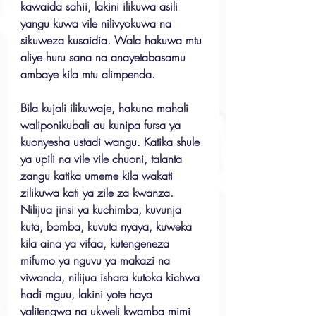
kawaida sahii, lakini ilikuwa asili 
yangu kuwa vile nilivyokuwa na 
sikuweza kusaidia. Wala hakuwa mtu 
aliye huru sana na anayetabasamu 
ambaye kila mtu alimpenda.
Bila kujali ilikuwaje, hakuna mahali 
waliponikubali au kunipa fursa ya 
kuonyesha ustadi wangu. Katika shule 
ya upili na vile vile chuoni, talanta 
zangu katika umeme kila wakati 
zilikuwa kati ya zile za kwanza. 
Nilijua jinsi ya kuchimba, kuvunja 
kuta, bomba, kuvuta nyaya, kuweka 
kila aina ya vifaa, kutengeneza 
mifumo ya nguvu ya makazi na 
viwanda, nilijua ishara kutoka kichwa 
hadi mguu, lakini yote haya 
yalitengwa na ukweli kwamba mimi 