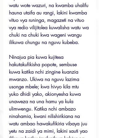
watu wote wazuri, na kwamba uhalifu 
hauna utaifa au rangi, lakini kwamba 
vituo vya runinga, magazeti na vituo 
vya redio vilijitolea kuwalisha watu wa 
chuki na chuki kwa wageni wangu 
ilikuwa chungu na nguvu kubeba.
Ninajua pia kuwa kujitesa 
hakutakufikisha popote, sembuse 
kuwa katika nchi zingine kuanzia 
mwanzo. Ukiwa na nguvu lazima 
usonge mbele; kwa hivyo kila mtu 
yuko dhidi yako, akionyesha kuwa 
unaweza na una hamu ya kula 
ulimwengu. Katika nchi ambazo 
ninahamia, kwani nilishirikiana na 
watu ambao hawakufikiria vibaya juu 
yetu na zaidi ya mimi, lakini sauti yao 