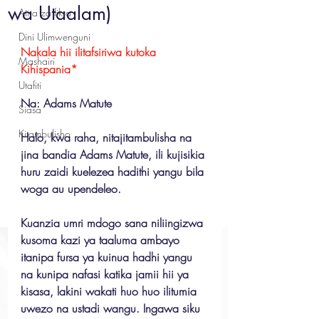
wa Utaalam)
Aina za fikra
Dini Ulimwenguni
Nakala hii ilitafsiriwa kutoka 
Mashairi
Kihispania*
Utafiti
Na: Adams Matute
Siasa
Kitambulisho
Halo, kwa raha, nitajitambulisha na 
jina bandia Adams Matute, ili kujisikia 
huru zaidi kuelezea hadithi yangu bila 
woga au upendeleo.
Kuanzia umri mdogo sana niliingizwa 
kusoma kazi ya taaluma ambayo 
itanipa fursa ya kuinua hadhi yangu 
na kunipa nafasi katika jamii hii ya 
kisasa, lakini wakati huo huo ilitumia 
uwezo na ustadi wangu. Ingawa siku 