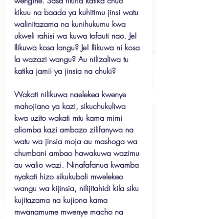
wengine. Sasa fikiria katika chuo 
kikuu na baada ya kuhitimu jinsi watu 
walinitazama na kunihukumu kwa 
ukweli rahisi wa kuwa tofauti nao. Je! 
Ilikuwa kosa langu? Je! Ilikuwa ni kosa 
la wazazi wangu? Au nilizaliwa tu 
katika jamii ya jinsia na chuki?
Wakati nilikuwa naelekea kwenye 
mahojiano ya kazi, sikuchukuliwa 
kwa uzito wakati mtu kama mimi 
aliomba kazi ambazo zilifanywa na 
watu wa jinsia moja au mashoga wa 
chumbani ambao hawakuwa wazimu 
au walio wazi. Ninafafanua kwamba 
nyakati hizo sikukubali mwelekeo 
wangu wa kijinsia, nilijitahidi kila siku 
kujitazama na kujiona kama 
mwanamume mwenye macho na 