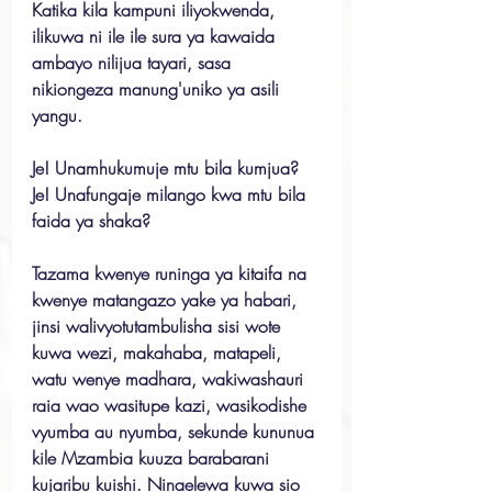
Katika kila kampuni iliyokwenda, 
ilikuwa ni ile ile sura ya kawaida 
ambayo nilijua tayari, sasa 
nikiongeza manung'uniko ya asili 
yangu.
Je! Unamhukumuje mtu bila kumjua? 
Je! Unafungaje milango kwa mtu bila 
faida ya shaka?
Tazama kwenye runinga ya kitaifa na 
kwenye matangazo yake ya habari, 
jinsi walivyotutambulisha sisi wote 
kuwa wezi, makahaba, matapeli, 
watu wenye madhara, wakiwashauri 
raia wao wasitupe kazi, wasikodishe 
vyumba au nyumba, sekunde kununua 
kile Mzambia kuuza barabarani 
kujaribu kuishi. Ninaelewa kuwa sio 